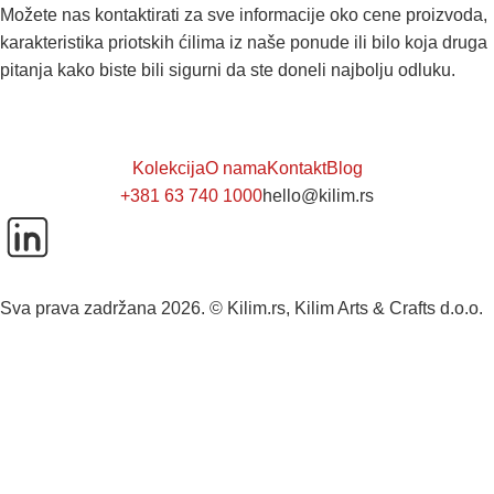
Možete nas kontaktirati za sve informacije oko cene proizvoda,
karakteristika priotskih ćilima iz naše ponude ili bilo koja druga
pitanja kako biste bili sigurni da ste doneli najbolju odluku.
Kolekcija
O nama
Kontakt
Blog
+381 63 740 1000
hello@kilim.rs
Sva prava zadržana 2026. © Kilim.rs, Kilim Arts & Crafts d.o.o.