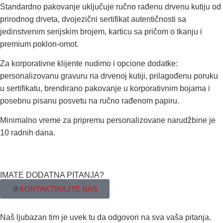
Standardno pakovanje uključuje ručno rađenu drvenu kutiju od
prirodnog drveta, dvojezični sertifikat autentičnosti sa
jedinstvenim serijskim brojem, karticu sa pričom o tkanju i
premium poklon-omot.
Za korporativne klijente nudimo i opcione dodatke:
personalizovanu gravuru na drvenoj kutiji, prilagođenu poruku
u sertifikatu, brendirano pakovanje u korporativnim bojama i
posebnu pisanu posvetu na ručno rađenom papiru.
Minimalno vreme za pripremu personalizovane narudžbine je
10 radnih dana.
IMATE DODATNA PITANJA?
KONTAKTIRAJTE NAS
Naš ljubazan tim je uvek tu da odgovori na sva vaša pitanja.