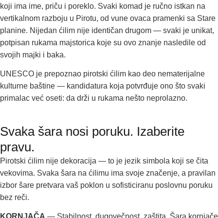
koji ima ime, priču i poreklo. Svaki komad je ručno istkan na
vertikalnom razboju u Pirotu, od vune ovaca pramenki sa Stare
planine. Nijedan ćilim nije identičan drugom — svaki je unikat,
potpisan rukama majstorica koje su ovo znanje nasledile od
svojih majki i baka.
UNESCO je prepoznao pirotski ćilim kao deo nematerijalne
kulturne baštine — kandidatura koja potvrđuje ono što svaki
primalac već oseti: da drži u rukama nešto neprolazno.
Svaka šara nosi poruku. Izaberite
pravu.
Pirotski ćilim nije dekoracija — to je jezik simbola koji se čita
vekovima. Svaka šara na ćilimu ima svoje značenje, a pravilan
izbor šare pretvara vaš poklon u sofisticiranu poslovnu poruku
bez reči.
KORNJAČA
— Stabilnost, dugovečnost, zaštita. Šara kornjače