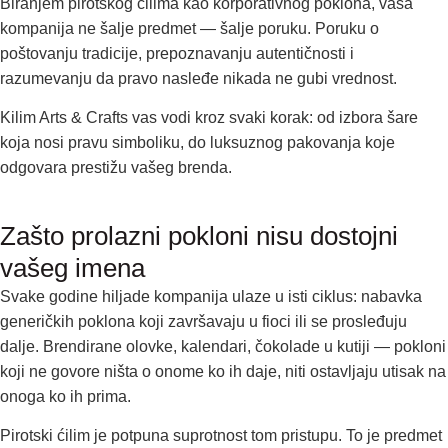
Biranjem pirotskog ćilima kao korporativnog poklona, vaša
kompanija ne šalje predmet — šalje poruku. Poruku o
poštovanju tradicije, prepoznavanju autentičnosti i
razumevanju da pravo nasleđe nikada ne gubi vrednost.
Kilim Arts & Crafts vas vodi kroz svaki korak: od izbora šare
koja nosi pravu simboliku, do luksuznog pakovanja koje
odgovara prestižu vašeg brenda.
Zašto prolazni pokloni nisu dostojni
vašeg imena
Svake godine hiljade kompanija ulaze u isti ciklus: nabavka
generičkih poklona koji završavaju u fioci ili se prosleđuju
dalje. Brendirane olovke, kalendari, čokolade u kutiji — pokloni
koji ne govore ništa o onome ko ih daje, niti ostavljaju utisak na
onoga ko ih prima.
Pirotski ćilim je potpuna suprotnost tom pristupu. To je predmet