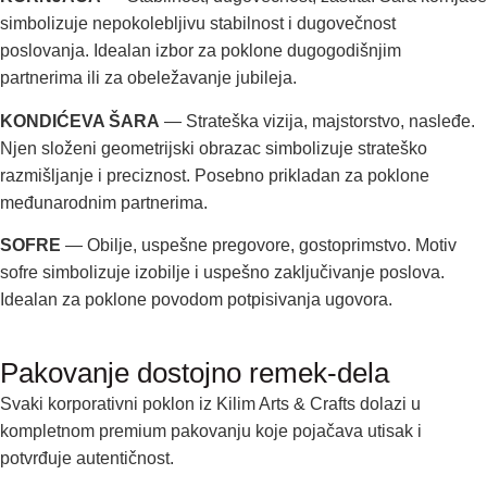
simbolizuje nepokolebljivu stabilnost i dugovečnost
poslovanja. Idealan izbor za poklone dugogodišnjim
partnerima ili za obeležavanje jubileja.
KONDIĆEVA ŠARA
— Strateška vizija, majstorstvo, nasleđe.
Njen složeni geometrijski obrazac simbolizuje strateško
razmišljanje i preciznost. Posebno prikladan za poklone
međunarodnim partnerima.
SOFRE
— Obilje, uspešne pregovore, gostoprimstvo. Motiv
sofre simbolizuje izobilje i uspešno zaključivanje poslova.
Idealan za poklone povodom potpisivanja ugovora.
Pakovanje dostojno remek-dela
Svaki korporativni poklon iz Kilim Arts & Crafts dolazi u
kompletnom premium pakovanju koje pojačava utisak i
potvrđuje autentičnost.