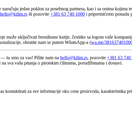
aručuju jedan poklon za posebnog partnera, kao i sa onima kojima treba
hello@kilim.rs
ili pozovite
+381 63 740 1000
i pripremićemo ponudu p
 može uključivati brendirane kutije, čestitke sa logom vaše kompanije
rsonalizacije, obratite nam se putem WhatsApp-a (
wa.me/38163740100
 — tu smo za vas! Pišite nam na
hello@kilim.rs
, pozovite
+381 63 740
 na sva vaša pitanja o pirotskim ćilimima, porudžbinama i dostavi.
 kontaktirati za sve informacije oko cene proizvoda, karakteristika priot