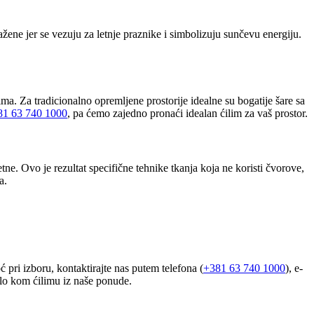
ne jer se vezuju za letnje praznike i simbolizuju sunčevu energiju.
ma. Za tradicionalno opremljene prostorije idealne su bogatije šare sa
81 63 740 1000
, pa ćemo zajedno pronaći idealan ćilim za vaš prostor.
ne. Ovo je rezultat specifične tehnike tkanja koja ne koristi čvorove,
a.
 pri izboru, kontaktirajte nas putem telefona (
+381 63 740 1000
), e-
ilo kom ćilimu iz naše ponude.