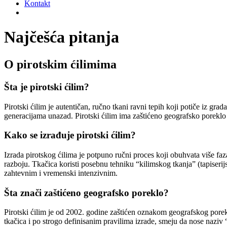
Kontakt
Najčešća pitanja
O pirotskim ćilimima
Šta je pirotski ćilim?
Pirotski ćilim je autentičan, ručno tkani ravni tepih koji potiče iz gra
generacijama unazad. Pirotski ćilim ima zaštićeno geografsko poreklo 
Kako se izrađuje pirotski ćilim?
Izrada pirotskog ćilima je potpuno ručni proces koji obuhvata više faz
razboju. Tkačica koristi posebnu tehniku “kilimskog tkanja” (tapiserijs
zahtevnim i vremenski intenzivnim.
Šta znači zaštićeno geografsko poreklo?
Pirotski ćilim je od 2002. godine zaštićen oznakom geografskog porekl
tkačica i po strogo definisanim pravilima izrade, smeju da nose naziv “