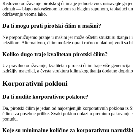
Redovno održavanje pirotskog ćilima je jednostavno: usisavajte ga jedn
odmah — blago nakvašenom krpom sa blagim sapunom, tapkajući umesto tr
održavanje veoma lako.
Da li mogu prati pirotski ćilim u mašini?
Ne preporučujemo pranje u mašini jer može oštetiti strukturu tkanja i 
tekstilom. Alternativno, ćilim možete oprati ručno u hladnoj vodi sa b
Koliko dugo traje kvalitetan pirotski ćilim?
Uz pravilno održavanje, kvalitetan pirotski ćilim traje više generacija
izdržljiv materijal, a čvrsta struktura kilimskog tkanja dodatno doprin
Korporativni pokloni
Da li nudite korporativne poklone?
Da, pirotski ćilim je jedan od najcenjenijih korporativnih poklona iz
ćilima za posebne prilike. Svaki poklon dolazi u premium pakovanju s
ponudu.
Koje su minimalne količine za korporativnu narudžb