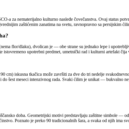
SCO-a za nematerijalno kulturno nasleđe čovečanstva. Ovaj status potvrđ
ajvrednijim zaštićenim zanatima na svetu, ravnopravno sa persijskim ći
iha?
n (nema flor/dlaku), dvolican je — obe strane su jednako lepe i upotrebl
 je istovremeno upotrebni predmet, umetnički rad i kulturni artefakt čija
60×90 cm) iskusna tkačica može završiti za dve do tri nedelje svakodne
i i do šest meseci intenzivnog rada. Svaki ćilim je unikat — bukvalno 
ščansko doba. Geometrijski motivi predstavljaju zaštitne simbole — od 
nstvo. Poznato je preko 90 tradicionalnih šara, a svaka od njih ima svoj