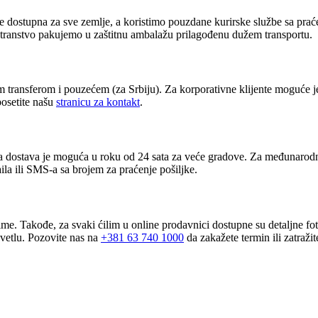
 dostupna za sve zemlje, a koristimo pouzdane kurirske službe sa praće
ostranstvo pakujemo u zaštitnu ambalažu prilagođenu dužem transportu.
transferom i pouzećem (za Srbiju). Za korporativne klijente moguće je
posetite našu
stranicu za kontakt
.
na dostava je moguća u roku od 24 sata za veće gradove. Za međunarodn
la ili SMS-a sa brojem za praćenje pošiljke.
e. Takođe, za svaki ćilim u online prodavnici dostupne su detaljne fot
svetlu. Pozovite nas na
+381 63 740 1000
da zakažete termin ili zatražit