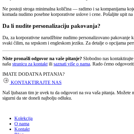
Ne postoji stroga minimalna količina — radimo i sa kompanijama koje n
komada nudimo posebne korporativne uslove i cene. Pošaljite upit na
Da li nudite personalizaciju pakovanja?
Da, za korporativne narudžbine nudimo personalizovano pakovanje koje
svaki ćilim, na srpskom i engleskom jeziku. Za detalje o opcijama pe
Niste pronašli odgovor na vaše pitanje?
Slobodno nas kontaktirajte
našu
stranicu za kontakt
ili
saznati više o nama
. Rado ćemo odgovoriti
IMATE DODATNA PITANJA?
KONTAKTIRAJTE NAS
Naš ljubazan tim je uvek tu da odgovori na sva vaša pitanja. Možete nas
sigurni da ste doneli najbolju odluku.
Kolekcija
O nama
Kontakt