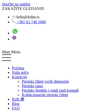
Skočite na sadržaj
ZAKAŽITE GLEDANJE:
hello@kilim.rs
+381 63 740 1000
Main Menu
Početna
Naša priča
Kolekcije
Pirotski ćilimi većih dimenzija
Pirotske staze
Pirotske šustikle i ostali mali komadi
Kolekcionarski pirotski ćilimi
B2B 🎁
Blog
FAQ