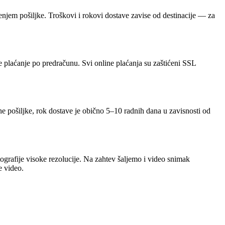
njem pošiljke. Troškovi i rokovi dostave zavise od destinacije — za
 plaćanje po predračunu. Svi online plaćanja su zaštićeni SSL
e pošiljke, rok dostave je obično 5–10 radnih dana u zavisnosti od
ografije visoke rezolucije. Na zahtev šaljemo i video snimak
e video.