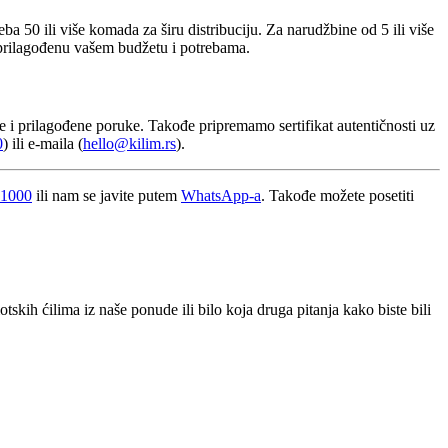
 50 ili više komada za širu distribuciju. Za narudžbine od 5 ili više
rilagođenu vašem budžetu i potrebama.
 i prilagođene poruke. Takođe pripremamo sertifikat autentičnosti uz
0
) ili e-maila (
hello@kilim.rs
).
 1000
ili nam se javite putem
WhatsApp-a
. Takođe možete posetiti
skih ćilima iz naše ponude ili bilo koja druga pitanja kako biste bili