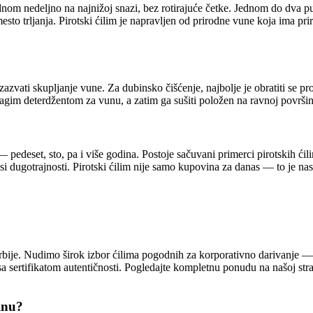
om nedeljno na najnižoj snazi, bez rotirajuće četke. Jednom do dva puta
ljanja. Pirotski ćilim je napravljen od prirodne vune koja ima prirodn
izazvati skupljanje vune. Za dubinsko čišćenje, najbolje je obratiti se p
lagim deterdžentom za vunu, a zatim ga sušiti položen na ravnoj površin
 — pedeset, sto, pa i više godina. Postoje sačuvani primerci pirotskih ći
osi dugotrajnosti. Pirotski ćilim nije samo kupovina za danas — to je na
 Srbije. Nudimo širok izbor ćilima pogodnih za korporativno darivanje 
a sertifikatom autentičnosti. Pogledajte kompletnu ponudu na našoj str
inu?