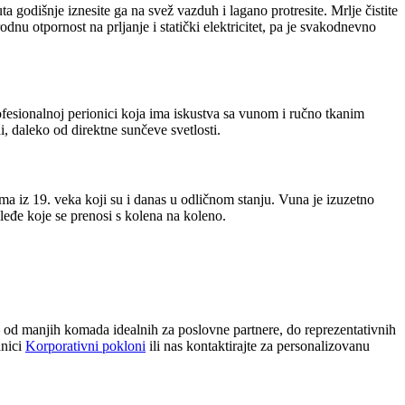
 godišnje iznesite ga na svež vazduh i lagano protresite. Mrlje čistite
u otpornost na prljanje i statički elektricitet, pa je svakodnevno
rofesionalnoj perionici koja ima iskustva sa vunom i ručno tkanim
i, daleko od direktne sunčeve svetlosti.
lima iz 19. veka koji su i danas u odličnom stanju. Vuna je izuzetno
sleđe koje se prenosi s kolena na koleno.
— od manjih komada idealnih za poslovne partnere, do reprezentativnih
anici
Korporativni pokloni
ili nas kontaktirajte za personalizovanu