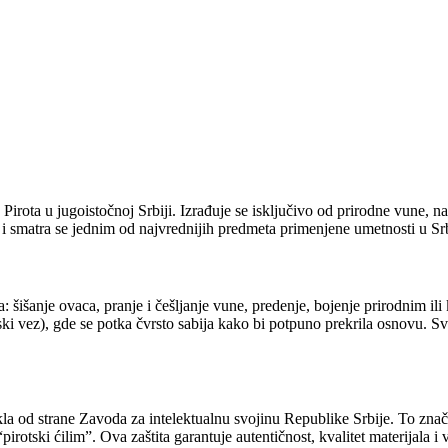
da Pirota u jugoistočnoj Srbiji. Izrađuje se isključivo od prirodne vune,
i smatra se jednim od najvrednijih predmeta primenjene umetnosti u Srbij
a: šišanje ovaca, pranje i češljanje vune, predenje, bojenje prirodnim 
ki vez), gde se potka čvrsto sabija kako bi potpuno prekrila osnovu. Sva
a od strane Zavoda za intelektualnu svojinu Republike Srbije. To znači 
pirotski ćilim”. Ova zaštita garantuje autentičnost, kvalitet materijala i