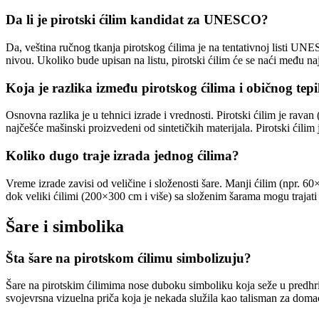
Da li je pirotski ćilim kandidat za UNESCO?
Da, veština ručnog tkanja pirotskog ćilima je na tentativnoj listi UNE
nivou. Ukoliko bude upisan na listu, pirotski ćilim će se naći među n
Koja je razlika između pirotskog ćilima i običnog tep
Osnovna razlika je u tehnici izrade i vrednosti. Pirotski ćilim je rava
najčešće mašinski proizvedeni od sintetičkih materijala. Pirotski ćilim
Koliko dugo traje izrada jednog ćilima?
Vreme izrade zavisi od veličine i složenosti šare. Manji ćilim (npr. 
dok veliki ćilimi (200×300 cm i više) sa složenim šarama mogu trajat
Šare i simbolika
Šta šare na pirotskom ćilimu simbolizuju?
Šare na pirotskim ćilimima nose duboku simboliku koja seže u predhri
svojevrsna vizuelna priča koja je nekada služila kao talisman za domaći