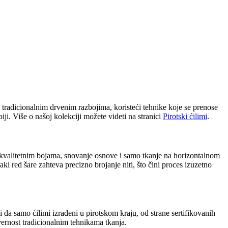
 na tradicionalnim drvenim razbojima, koristeći tehnike koje se prenose
i. Više o našoj kolekciji možete videti na stranici
Pirotski ćilimi
.
ili kvalitetnim bojama, snovanje osnove i samo tkanje na horizontalnom
ki red šare zahteva precizno brojanje niti, što čini proces izuzetno
da samo ćilimi izrađeni u pirotskom kraju, od strane sertifikovanih
 vernost tradicionalnim tehnikama tkanja.