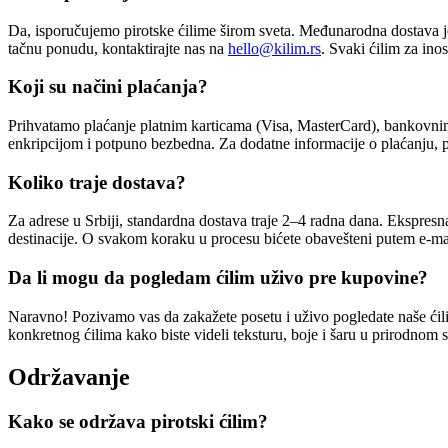
Da, isporučujemo pirotske ćilime širom sveta. Međunarodna dostava je
tačnu ponudu, kontaktirajte nas na
hello@kilim.rs
. Svaki ćilim za in
Koji su načini plaćanja?
Prihvatamo plaćanje platnim karticama (Visa, MasterCard), bankovnim 
enkripcijom i potpuno bezbedna. Za dodatne informacije o plaćanju, 
Koliko traje dostava?
Za adrese u Srbiji, standardna dostava traje 2–4 radna dana. Ekspres
destinacije. O svakom koraku u procesu bićete obavešteni putem e-mai
Da li mogu da pogledam ćilim uživo pre kupovine?
Naravno! Pozivamo vas da zakažete posetu i uživo pogledate naše ćilim
konkretnog ćilima kako biste videli teksturu, boje i šaru u prirodnom 
Održavanje
Kako se održava pirotski ćilim?