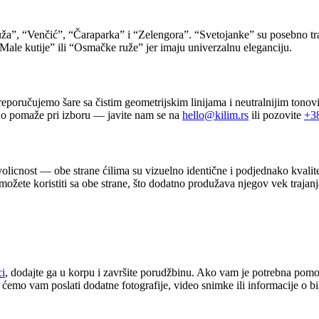
”, “Venčić”, “Čaraparka” i “Zelengora”. “Svetojanke” su posebno traže
“Male kutije” ili “Osmačke ruže” jer imaju univerzalnu eleganciju.
eporučujemo šare sa čistim geometrijskim linijama i neutralnijim tonovi
o pomaže pri izboru — javite nam se na
hello@kilim.rs
ili pozovite
+3
volicnost — obe strane ćilima su vizuelno identične i podjednako kvalitet
možete koristiti sa obe strane, što dodatno produžava njegov vek trajanj
ci
, dodajte ga u korpu i završite porudžbinu. Ako vam je potrebna pomoć
 ćemo vam poslati dodatne fotografije, video snimke ili informacije o b