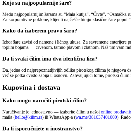
Koje su najpopularnije šare?
Među najpopularnijim šarama su “Mala kutija”, “Čivte”, “Osmačka ruža
Za korporativne poklone, klijenti najčešće biraju klasične šare poput 
Kako da izaberem pravu šaru?
Izbor šare zavisi od namene i ličnog ukusa. Za savremene enterijere pr
toplim bojama — crvenom, tamno plavom i zlatnom. Naš tim vam rad
Da li svaki ćilim ima dva identična lica?
Da, jedna od najprepoznatljivijih odlika pirotskog ćilima je njegova d
već se potka čvrsto sabija u osnovu. Zahvaljujući tome, pirotski ćilim 
Kupovina i dostava
Kako mogu naručiti pirotski ćilim?
Naručivanje je jednostavno — izaberite ćilim u našoj
online prodavni
maila (
hello@kilim.rs
) ili WhatsApp-a (
wa.me/381637401000
). Rado
Da li isporučujete u inostranstvo?