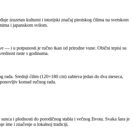
uje izuzetan kulturni i istorijski značaj pirotskog ćilima na svetskom
limima i japanskom svilom.
jive — i u potpunosti je ručno tkan od prirodne vune. Obični tepisi su
 vrednost raste s godinama.
vnog rada. Srednji ćilim (120×180 cm) zahteva jedan do dva meseca,
neponovljiv komad ručnog rada.
sunca i plodnosti do porodičnog stabla i večnog života. Svaka šara je
e ime i značenje u lokalnoj tradiciji.