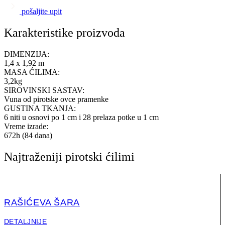
pošaljite upit
Karakteristike proizvoda
DIMENZIJA:
1,4 x 1,92 m
MASA ĆILIMA:
3,2kg
SIROVINSKI SASTAV:
Vuna od pirotske ovce pramenke
GUSTINA TKANJA:
6 niti u osnovi po 1 cm i 28 prelaza potke u 1 cm
Vreme izrade:
672h (84 dana)
Najtraženiji pirotski ćilimi
RAŠIĆEVA ŠARA
DETALJNIJE