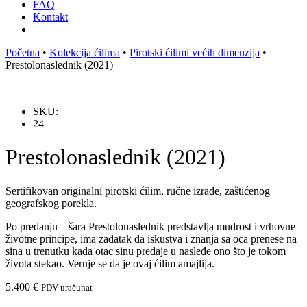
FAQ
Kontakt
Početna
•
Kolekcija ćilima
•
Pirotski ćilimi većih dimenzija
•
Prestolonaslednik (2021)
SKU:
24
Prestolonaslednik (2021)
Sertifikovan originalni pirotski ćilim, ručne izrade, zaštićenog
geografskog porekla.
Po predanju – šara Prestolonaslednik predstavlja mudrost i vrhovne
životne principe, ima zadatak da iskustva i znanja sa oca prenese na
sina u trenutku kada otac sinu predaje u nasleđe ono što je tokom
života stekao. Veruje se da je ovaj ćilim amajlija.
5.400
€
PDV uračunat