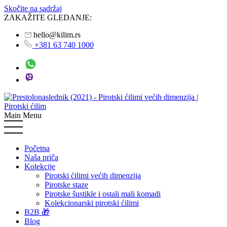
Skočite na sadržaj
ZAKAŽITE GLEDANJE:
hello@kilim.rs
+381 63 740 1000
Main Menu
Početna
Naša priča
Kolekcije
Pirotski ćilimi većih dimenzija
Pirotske staze
Pirotske šustikle i ostali mali komadi
Kolekcionarski pirotski ćilimi
B2B 🎁
Blog