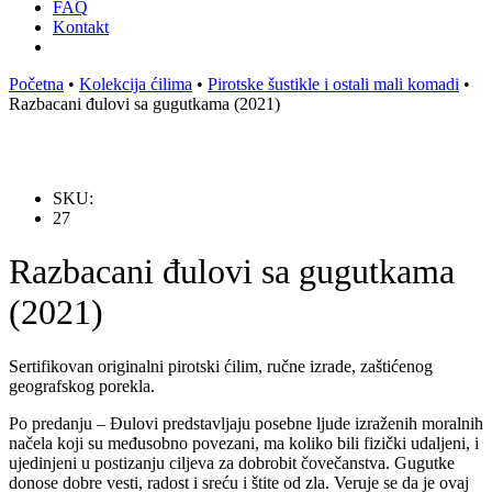
FAQ
Kontakt
Početna
•
Kolekcija ćilima
•
Pirotske šustikle i ostali mali komadi
•
Razbacani đulovi sa gugutkama (2021)
SKU:
27
Razbacani đulovi sa gugutkama
(2021)
Sertifikovan originalni pirotski ćilim, ručne izrade, zaštićenog
geografskog porekla.
Po predanju – Đulovi predstavljaju posebne ljude izraženih moralnih
načela koji su međusobno povezani, ma koliko bili fizički udaljeni, i
ujedinjeni u postizanju ciljeva za dobrobit čovečanstva. Gugutke
donose dobre vesti, radost i sreću i štite od zla. Veruje se da je ovaj