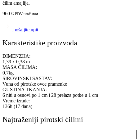
ćilim amajlija.
960
€
PDV uračunat
pošaljite upit
Karakteristike proizvoda
DIMENZIJA:
1,39 x 0,38 m
MASA ĆILIMA:
0,7kg
SIROVINSKI SASTAV:
Vuna od pirotske ovce pramenke
GUSTINA TKANJA:
6 niti u osnovi po 1 cm i 28 prelaza potke u 1 cm
Vreme izrade:
136h (17 dana)
Najtraženiji pirotski ćilimi