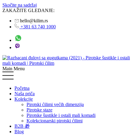
Skočite na sadržaj
ZAKAŽITE GLEDANJE:
hello@kilim.rs
+381 63 740 1000
Main Menu
Početna
Naša priča
Kolekcije
Pirotski ćilimi većih dimenzija
Pirotske staze
Pirotske šustikle i ostali mali komadi
Kolekcionarski pirotski ćilimi
B2B 🎁
Blog