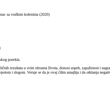
nac sa vraškim kolenima (2020)
)
fskog porekla.
čnih rezultata u svim sferama života, donosi uspeh, zapaženost i nagrade
otom i slogom. Veruje se da je ovaj ćilim amajlija i da otklanja negativ