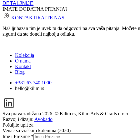
DETALJNIJE
IMATE DODATNA PITANJA?
KONTAKTIRAJTE NAS
Naš ljubazan tim je uvek tu da odgovori na sva vaša pitanja. Možete nas
sigurni da ste doneli najbolju odluku.
Kolekcija
O nama
Kontakt
Blog
+381 63 740 1000
hello@kilim.rs
Sva prava zadržana 2026. © Kilim.rs, Kilim Arts & Crafts d.o.o.
Razvoj i dizajn:
Avokado
Pošaljite upit za
Venac sa vraškim kolenima (2020)
Ime i Prezime
*