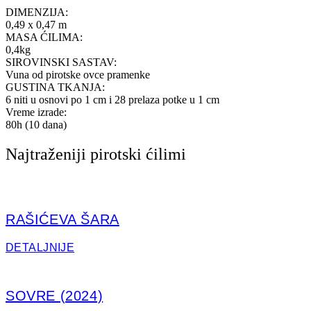
DIMENZIJA:
0,49 x 0,47 m
MASA ĆILIMA:
0,4kg
SIROVINSKI SASTAV:
Vuna od pirotske ovce pramenke
GUSTINA TKANJA:
6 niti u osnovi po 1 cm i 28 prelaza potke u 1 cm
Vreme izrade:
80h (10 dana)
Najtraženiji pirotski ćilimi
RAŠIĆEVA ŠARA
DETALJNIJE
SOVRE (2024)