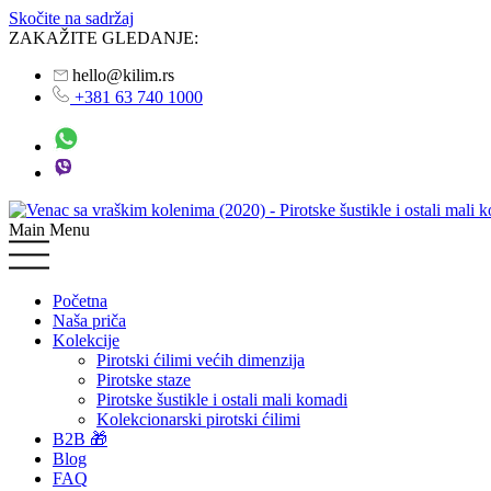
Skočite na sadržaj
ZAKAŽITE GLEDANJE:
hello@kilim.rs
+381 63 740 1000
Main Menu
Početna
Naša priča
Kolekcije
Pirotski ćilimi većih dimenzija
Pirotske staze
Pirotske šustikle i ostali mali komadi
Kolekcionarski pirotski ćilimi
B2B 🎁
Blog
FAQ