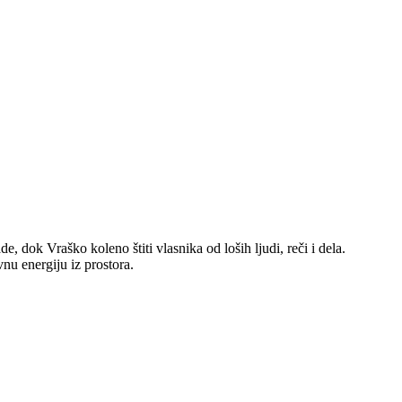
, dok Vraško koleno štiti vlasnika od loših ljudi, reči i dela.
nu energiju iz prostora.