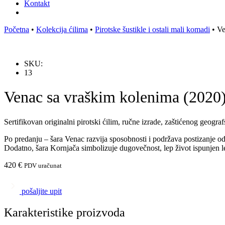
Kontakt
Početna
•
Kolekcija ćilima
•
Pirotske šustikle i ostali mali komadi
•
Ve
SKU:
13
Venac sa vraškim kolenima (2020
Sertifikovan originalni pirotski ćilim, ručne izrade, zaštićenog geogra
Po predanju – šara Venac razvija sposobnosti i podržava postizanje odli
Dodatno, šara Kornjača simbolizuje dugovečnost, lep život ispunjen lep
420
€
PDV uračunat
pošaljite upit
Karakteristike proizvoda